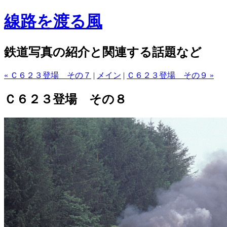
線路を渡る風
鉄道写真の紹介と関連する話題など
« Ｃ６２３登場 その７
|
メイン
|
Ｃ６２３登場 その９ »
Ｃ６２３登場 その８