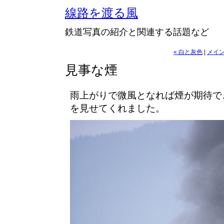
線路を渡る風
鉄道写真の紹介と関連する話題など
« 白と灰色
|
メイ
見事な煙
雨上がりで微風となれば煙が期待で
を見せてくれました。