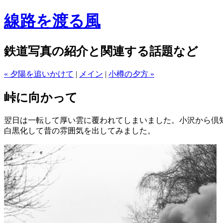
線路を渡る風
鉄道写真の紹介と関連する話題など
« 夕陽を追いかけて
|
メイン
|
小樽の夕方 »
峠に向かって
翌日は一転して厚い雲に覆われてしまいました。小沢から倶
白黒化して昔の雰囲気を出してみました。